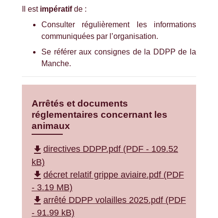
Il est
impératif
de :
Consulter régulièrement les informations
communiquées par l’organisation.
Se référer aux consignes de la
DDPP de la
Manche
.
Arrêtés et documents
réglementaires concernant les
animaux
file_download
directives DDPP.pdf (PDF - 109.52
kB)
file_download
décret relatif grippe aviaire.pdf (PDF
- 3.19 MB)
file_download
arrêté DDPP volailles 2025.pdf (PDF
- 91.99 kB)