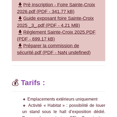
file_download
Prè inscription - Foire Sainte-Croix
2026.pdf (PDF - 341.77 kB)
file_download
Guide exposant foire Sainte-Croix
2025 _3_.pdf (PDF - 4.21 MB)
file_download
Réglement Sainte-Croix 2025.PDF
(PDF - 699.17 kB)
file_download
Préparer la commission de
sécurité.pdf (PDF - NaN undefined)
💰
Tarifs :
🔸 Emplacements extérieurs uniquement
🔸 Activité « Habitat » : possibilité de louer
un stand sous le hall d’exposition dédié.