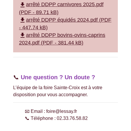
file_download
arrêté DDPP carnivores 2025.pdf
(PDF - 89.71 kB)
file_download
arrêté DDPP équidés 2024.pdf (PDF
- 447.74 kB)
file_download
arrêté DDPP bovins-ovins-caprins
2024.pdf (PDF - 381.44 kB)
📞
Une question ? Un doute ?
L’équipe de la foire Sainte-Croix est à votre
disposition pour vous accompagner.
📧 Email : foire@lessay.fr
📞 Téléphone : 02.33.76.58.82