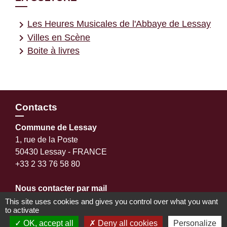
keyboard_arrow_right
Les Heures Musicales de l'Abbaye de Lessay
keyboard_arrow_right
Villes en Scène
keyboard_arrow_right
Boite à livres
Contacts
Commune de Lessay
1, rue de la Poste
50430 Lessay - FRANCE
+33 2 33 76 58 80
Nous contacter par mail
accueil@lessay.fr
This site uses cookies and gives you control over what you want
to activate
OK, accept all
Deny all cookies
Personalize